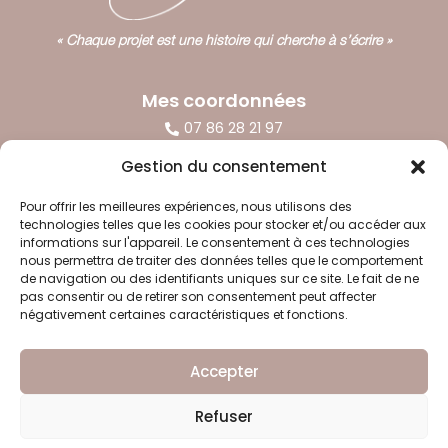
« Chaque projet est une histoire qui cherche à s’écrire »
Mes coordonnées
07 86 28 21 97

Claire Simon

Gestion du consentement
@clairesimon_ai

Pour offrir les meilleures expériences, nous utilisons des
Mes horaires
technologies telles que les cookies pour stocker et/ou accéder aux
informations sur l'appareil. Le consentement à ces technologies
Lundi au Vendredi : 9h - 18h

nous permettra de traiter des données telles que le comportement
de navigation ou des identifiants uniques sur ce site. Le fait de ne
pas consentir ou de retirer son consentement peut affecter
Mes moyens de paiements
négativement certaines caractéristiques et fonctions.
Chèques

Virement bancaire

Accepter
Refuser
Mentions légales
–
Politique de